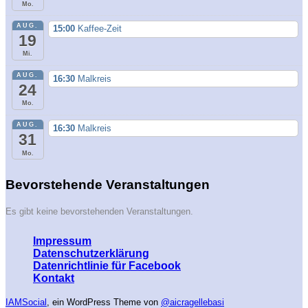
Mo.
AUG.
15:00
Kaffee-Zeit
19
Mi.
AUG.
16:30
Malkreis
24
Mo.
AUG.
16:30
Malkreis
31
Mo.
Bevorstehende Veranstaltungen
Es gibt keine bevorstehenden Veranstaltungen.
Impressum
Datenschutzerklärung
Datenrichtlinie für Facebook
Kontakt
IAMSocial
, ein WordPress Theme von
@aicragellebasi