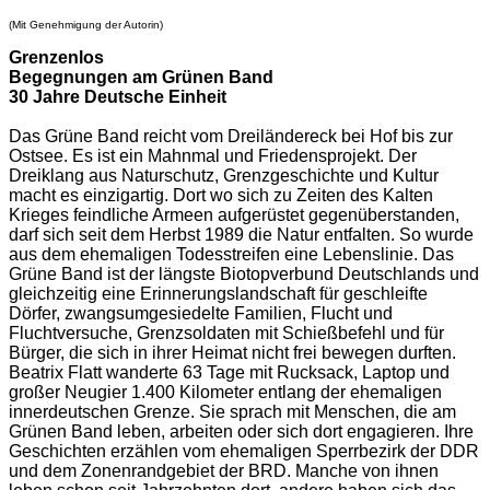
(Mit Genehmigung der Autorin)
Grenzenlos
Begegnungen am Grünen Band
30 Jahre Deutsche Einheit
Das Grüne Band reicht vom Dreiländereck bei Hof bis zur
Ostsee. Es ist ein Mahnmal und Friedensprojekt. Der
Dreiklang aus Naturschutz, Grenzgeschichte und Kultur
macht es einzigartig. Dort wo sich zu Zeiten des Kalten
Krieges feindliche Armeen aufgerüstet gegenüberstanden,
darf sich seit dem Herbst 1989 die Natur entfalten. So wurde
aus dem ehemaligen Todesstreifen eine Lebenslinie. Das
Grüne Band ist der längste Biotopverbund Deutschlands und
gleichzeitig eine Erinnerungslandschaft für geschleifte
Dörfer, zwangsumgesiedelte Familien, Flucht und
Fluchtversuche, Grenzsoldaten mit Schießbefehl und für
Bürger, die sich in ihrer Heimat nicht frei bewegen durften.
Beatrix Flatt wanderte 63 Tage mit Rucksack, Laptop und
großer Neugier 1.400 Kilometer entlang der ehemaligen
innerdeutschen Grenze. Sie sprach mit Menschen, die am
Grünen Band leben, arbeiten oder sich dort engagieren. Ihre
Geschichten erzählen vom ehemaligen Sperrbezirk der DDR
und dem Zonenrandgebiet der BRD. Manche von ihnen